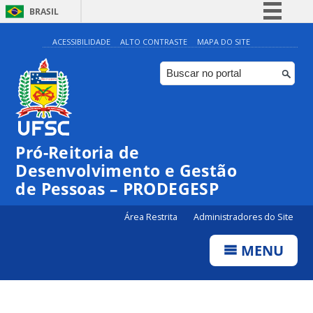
BRASIL
Simplifique!
ACESSIBILIDADE
ALTO CONTRASTE
MAPA DO SITE
Comunica BR
Participe
Acesso à informação
Legislação
Pró-Reitoria de
Canais
Desenvolvimento e Gestão
de Pessoas – PRODEGESP
Área Restrita
Administradores do Site
MENU