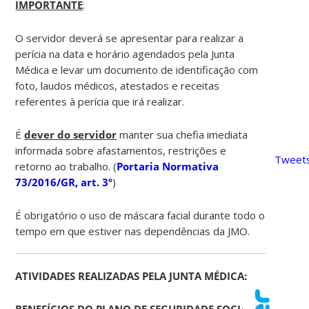
IMPORTANTE
:
O servidor deverá se apresentar para realizar a
perícia na data e horário agendados pela Junta
Médica e levar um documento de identificação com
foto, laudos médicos, atestados e receitas
referentes à perícia que irá realizar.
É
dever do servidor
manter sua chefia imediata
informada sobre afastamentos, restrições e
Tweets
retorno ao trabalho. (
Portaria Normativa
73/2016/GR, art. 3º
)
É obrigatório o uso de máscara facial durante todo o
tempo em que estiver nas dependências da JMO.
ATIVIDADES REALIZADAS PELA JUNTA MÉDICA:
BENEFÍCIOS DO PLANO DE SEGURIDADE SOCIAL: