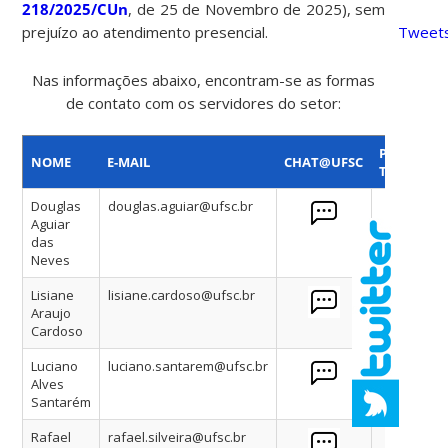
218/2025/CUn
, de 25 de Novembro de 2025), sem
prejuízo ao atendimento presencial.
Tweets
Nas informações abaixo, encontram-se as formas
de contato com os servidores do setor:
PLANO DE
NOME
E-MAIL
CHAT@UFSC
TRABALH
Douglas
douglas.aguiar@ufsc.br
Aguiar
das
Neves
Lisiane
lisiane.cardoso@ufsc.br
Araujo
Cardoso
Luciano
luciano.santarem@ufsc.br
Alves
Santarém
Rafael
rafael.silveira@ufsc.br