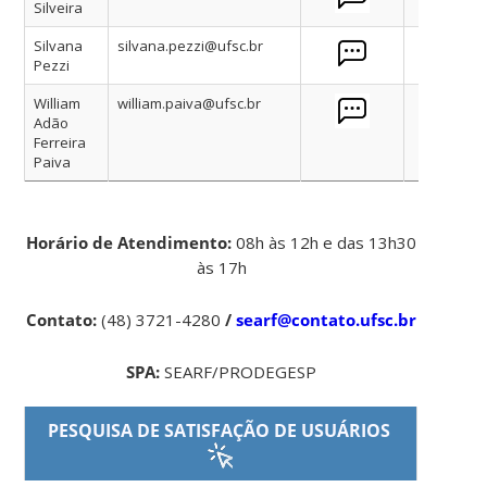
Silveira
Silvana
silvana.pezzi@ufsc.br
Pezzi
William
william.paiva@ufsc.br
Adão
Ferreira
Paiva
Horário de Atendimento:
08h às 12h e das 13h30
às 17h
Contato:
(48) 3721-4280
/
searf@contato.ufsc.br
SPA:
SEARF/PRODEGESP
PESQUISA DE SATISFAÇÃO DE USUÁRIOS