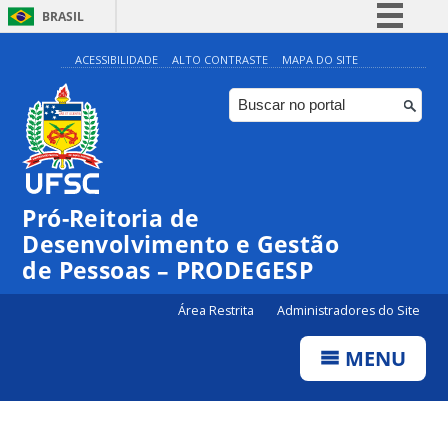
BRASIL
Simplifique!
ACESSIBILIDADE
ALTO CONTRASTE
MAPA DO SITE
Comunica BR
Participe
Acesso à informação
Legislação
Pró-Reitoria de
Canais
Desenvolvimento e Gestão
de Pessoas – PRODEGESP
Área Restrita
Administradores do Site
MENU