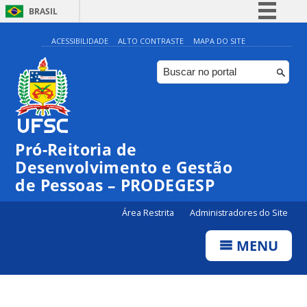
BRASIL
Simplifique!
ACESSIBILIDADE
ALTO CONTRASTE
MAPA DO SITE
Comunica BR
Participe
Acesso à informação
Legislação
Pró-Reitoria de
Canais
Desenvolvimento e Gestão
de Pessoas – PRODEGESP
Área Restrita
Administradores do Site
MENU