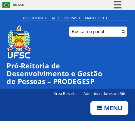
BRASIL
Simplifique!
ACESSIBILIDADE
ALTO CONTRASTE
MAPA DO SITE
Comunica BR
Participe
Acesso à informação
Legislação
Pró-Reitoria de
Canais
Desenvolvimento e Gestão
de Pessoas – PRODEGESP
Área Restrita
Administradores do Site
MENU