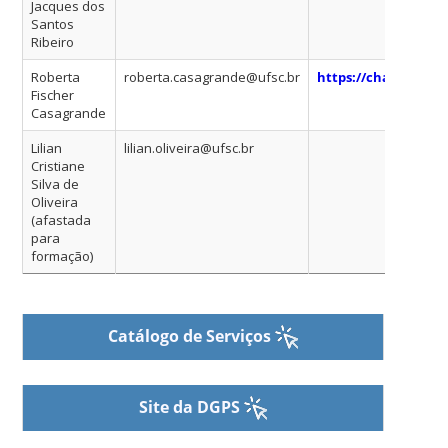
Jacques dos
Santos
Ribeiro
Roberta
roberta.casagrande@ufsc.br
https://chat.ufsc.b
Fischer
Casagrande
Lilian
lilian.oliveira@ufsc.br
Cristiane
Silva de
Oliveira
(afastada
para
formação)
Catálogo de Serviços
Site da DGPS