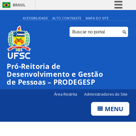
BRASIL
Simplifique!
ACESSIBILIDADE
ALTO CONTRASTE
MAPA DO SITE
Comunica BR
Participe
Acesso à informação
Legislação
Pró-Reitoria de
Canais
Desenvolvimento e Gestão
de Pessoas – PRODEGESP
Área Restrita
Administradores do Site
MENU