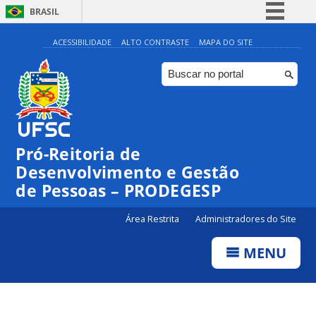
BRASIL
Simplifique!
ACESSIBILIDADE
ALTO CONTRASTE
MAPA DO SITE
Comunica BR
Participe
Acesso à informação
Legislação
Pró-Reitoria de
Canais
Desenvolvimento e Gestão
de Pessoas – PRODEGESP
Área Restrita
Administradores do Site
MENU