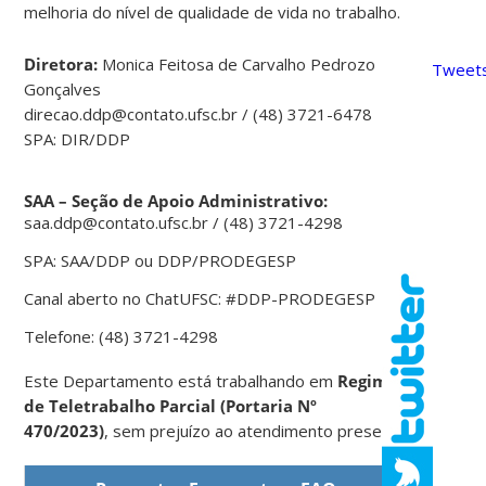
melhoria do nível de qualidade de vida no trabalho.
Diretora:
Monica Feitosa de Carvalho Pedrozo
Tweets
Gonçalves
direcao.ddp@contato.ufsc.br / (48) 3721-6478
SPA: DIR/DDP
SAA – Seção de Apoio Administrativo:
saa.ddp@contato.ufsc.br / (48) 3721-4298
SPA: SAA/DDP ou DDP/PRODEGESP
Canal aberto no ChatUFSC: #DDP-PRODEGESP
Telefone: (48) 3721-4298
Este Departamento está trabalhando em
Regime
de Teletrabalho Parcial (Portaria Nº
470/2023)
,
sem prejuízo ao atendimento presencial.