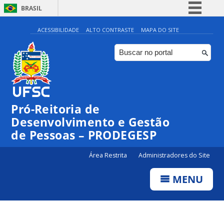
BRASIL
Simplifique!
ACESSIBILIDADE
ALTO CONTRASTE
MAPA DO SITE
Comunica BR
Participe
Acesso à informação
Legislação
Pró-Reitoria de
Canais
Desenvolvimento e Gestão
de Pessoas – PRODEGESP
Área Restrita
Administradores do Site
MENU