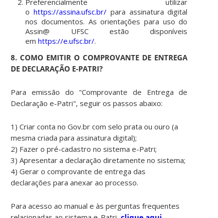
Preferencialmente utilizar
o
https://assina.ufsc.br/
para assinatura digital
nos documentos. As orientações para uso do
Assin@ UFSC estão disponíveis
em
https://e.ufsc.br/
.
8
. COMO EMITIR O COMPROVANTE
DE ENTREGA
DE DECLARAÇÃO E-PATRI?
Para emissão do "Comprovante de Entrega de
Declaração e-Patri", seguir os passos abaixo:
1) Criar conta no Gov.br com selo prata ou ouro (a
mesma criada para assinatura digital);
2) Fazer o pré-cadastro no sistema e-Patri;
3) Apresentar a declaração diretamente no sistema;
4) Gerar o comprovante de entrega das
declarações para anexar ao processo.
Para acesso ao manual e às perguntas frequentes
relacionadas ao sistema e-Patri,
clique aqui
.