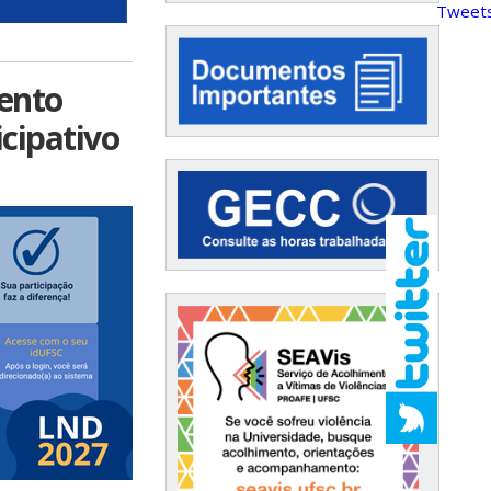
Tweets
ento
cipativo