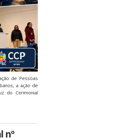
tação de Pessoas
ibanos, a ação de
uz do Cerimonial
l nº