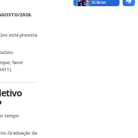
GOSTO/2026.
Gov está prevista
SouGov.
eque, favor
9411).
letivo
P
por tempo
Pós-Graduação da