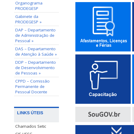
Organograma
PRODEGESP
Gabinete da
PRODEGESP »
DAP – Departamento
de Administração de
Pessoal »
DAS – Departamento
de Atenção à Saúde »
DDP – Departamento
de Desenvolvimento
de Pessoas »
CPPD – Comissão
Permanente de
Pessoal Docente
LINKS ÚTEIS
Chamados Setic