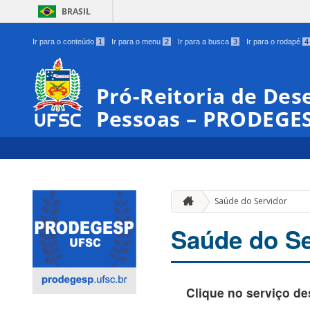
BRASIL
Ir para o conteúdo
1
Ir para o menu
2
Ir para a busca
3
Ir para o rodapé
4
Pró-Reitoria de Des
Pessoas – PRODEGE
Saúde do Servidor
Saúde do Se
Clique no serviço de