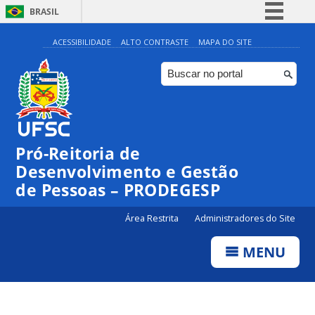
BRASIL
Simplifique!
ACESSIBILIDADE
ALTO CONTRASTE
MAPA DO SITE
Comunica BR
Participe
Acesso à informação
Legislação
Pró-Reitoria de
Canais
Desenvolvimento e Gestão
de Pessoas – PRODEGESP
Área Restrita
Administradores do Site
MENU