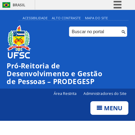
BRASIL
Simplifique!
ACESSIBILIDADE
ALTO CONTRASTE
MAPA DO SITE
Comunica BR
Participe
Acesso à informação
Legislação
Pró-Reitoria de
Canais
Desenvolvimento e Gestão
de Pessoas – PRODEGESP
Área Restrita
Administradores do Site
MENU