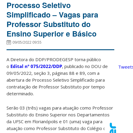
Processo Seletivo
Simplificado – Vagas para
Professor Substituto do
Ensino Superior e Básico
09/05/2022 09:55
A Diretora do DDP/PRODEGESP torna público
o
Edital
nº 075/2022/DDP
, publicado no DOU de
Tweets
09/05/2022, seção 3, páginas 88 e 89, com a
abertura de Processo Seletivo Simplificado para
contratação de Professor Substituto por tempo
determinado.
Serão 03 (três) vagas para atuação como Professor
Substituto do Ensino Superior nos Departamentos
da UFSC em Florianópolis e 01 (uma) vaga para
atuação como Professor Substituto do Colégio de