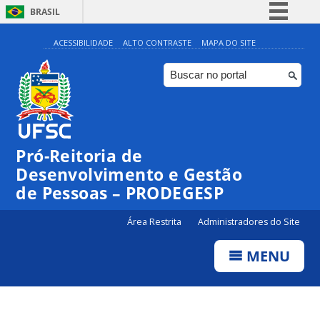
BRASIL
Simplifique!
ACESSIBILIDADE
ALTO CONTRASTE
MAPA DO SITE
Comunica BR
Participe
Acesso à informação
Legislação
Pró-Reitoria de
Canais
Desenvolvimento e Gestão
de Pessoas – PRODEGESP
Área Restrita
Administradores do Site
MENU