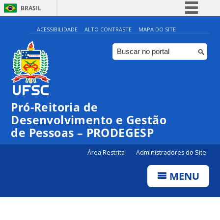
BRASIL
Simplifique!
ACESSIBILIDADE
ALTO CONTRASTE
MAPA DO SITE
Comunica BR
Participe
Acesso à informação
Legislação
Pró-Reitoria de
Canais
Desenvolvimento e Gestão
de Pessoas – PRODEGESP
Área Restrita
Administradores do Site
MENU