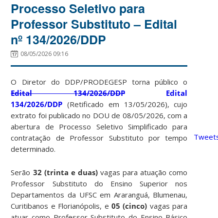
Processo Seletivo para
Professor Substituto – Edital
nº 134/2026/DDP
08/05/2026 09:16
O Diretor do DDP/PRODEGESP torna público o
Edital 134/2026/DDP
Edital
134/2026/DDP
(Retificado em 13/05/2026), cujo
extrato foi publicado no DOU de 08/05/2026, com a
abertura de Processo Seletivo Simplificado para
Tweets
contratação de Professor Substituto por tempo
determinado.
Serão
32 (trinta e duas)
vagas para atuação como
Professor Substituto do Ensino Superior nos
Departamentos da UFSC em Araranguá, Blumenau,
Curitibanos e Florianópolis, e
05
(cinco)
vagas para
atuar como Professor Substituto do Ensino Básico