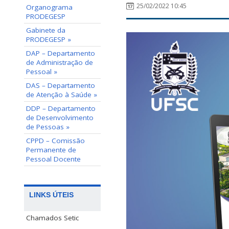
25/02/2022 10:45
Organograma
PRODEGESP
Gabinete da
PRODEGESP »
DAP – Departamento
de Administração de
Pessoal »
DAS – Departamento
de Atenção à Saúde »
DDP – Departamento
de Desenvolvimento
de Pessoas »
CPPD – Comissão
Permanente de
Pessoal Docente
LINKS ÚTEIS
Chamados Setic