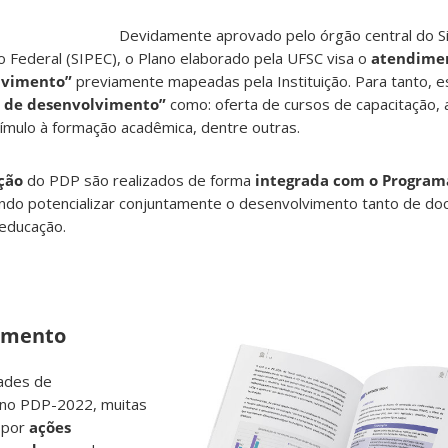
Devidamente aprovado pelo órgão central do S
ão Federal (SIPEC), o Plano elaborado pela UFSC visa o
atendime
lvimento”
previamente mapeadas pela Instituição. Para tanto, 
s de desenvolvimento”
como: oferta de cursos de capacitação, 
ímulo à formação acadêmica, dentre outras.
ção
do PDP são realizados de forma
integrada com o Program
ando potencializar conjuntamente o desenvolvimento tanto de do
 educação.
imento
ades de
 no PDP-2022, muitas
 por
ações