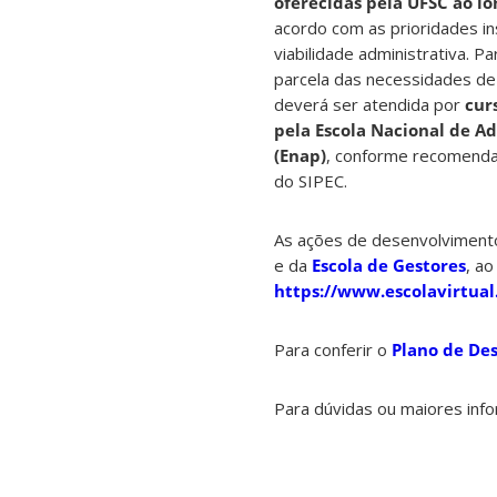
oferecidas pela UFSC ao l
acordo com as prioridades ins
viabilidade administrativa. P
parcela das necessidades d
deverá ser atendida por
cur
pela Escola Nacional de A
(Enap)
, conforme recomenda
do SIPEC.
As ações de desenvolvimento
e da
Escola de Gestores
, a
https://www.escolavirtual
Para conferir o
Plano de De
Para dúvidas ou maiores inf