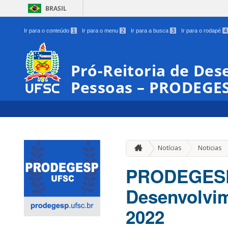
BRASIL
Ir para o conteúdo
1
Ir para o menu
2
Ir para a busca
3
Ir para o rodapé
4
Pró-Reitoria de Des
Pessoas – PRODEGE
Notícias
Noticias
PRODEGESP 
Desenvolvi
2022