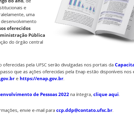
ongo do ano
, de
titucionais e
aralelamente, uma
e desenvolvimento
sos oferecidos
dministração Pública
ção do órgão central
 oferecidas pela UFSC serão divulgadas nos portais da
Capacit
o passo que as ações oferecidas pela Enap estão disponíveis nos
.gov.br
e
https://enap.gov.br
.
senvolvimento de Pessoas 2022
na íntegra,
clique aqui
.
ormações, envie e-mail para
ccp.ddp@contato.ufsc.br
.