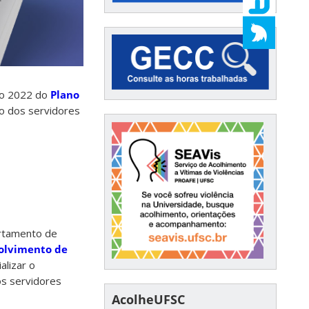
ão 2022 do
Plano
o dos servidores
rtamento de
volvimento de
alizar o
s servidores
AcolheUFSC