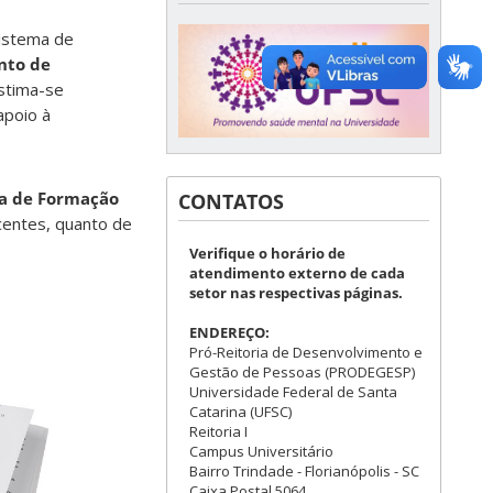
istema de
nto de
estima-se
apoio à
a de Formação
CONTATOS
centes, quanto de
Verifique o horário de
atendimento externo de cada
setor nas respectivas páginas.
ENDEREÇO:
Pró-Reitoria de Desenvolvimento e
Gestão de Pessoas (PRODEGESP)
Universidade Federal de Santa
Catarina (UFSC)
Reitoria I
Campus Universitário
Bairro Trindade - Florianópolis - SC
Caixa Postal 5064