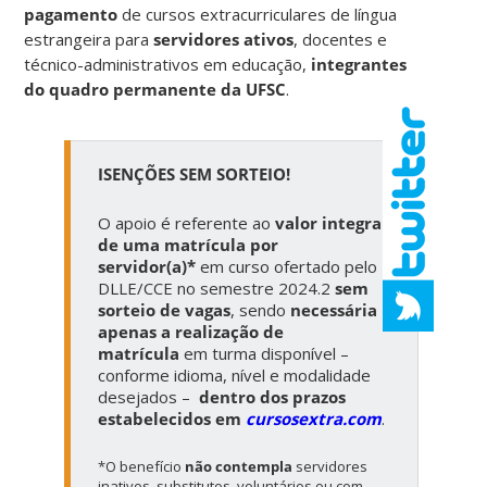
pagamento
de cursos extracurriculares de língua
estrangeira para
servidores ativos
, docentes e
técnico-administrativos em educação,
integrantes
do quadro permanente da UFSC
.
ISENÇÕES SEM SORTEIO!
O apoio é referente ao
valor integral
de uma matrícula por
servidor(a)*
em curso ofertado pelo
DLLE/CCE no semestre 2024.2
sem
sorteio de vagas
, sendo
necessária
apenas a realização de
matrícula
em turma disponível –
conforme idioma, nível e modalidade
desejados –
dentro dos prazos
estabelecidos em
cursosextra.com
.
*O benefício
não contempla
servidores
inativos, substitutos, voluntários ou com