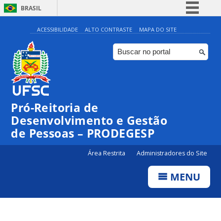
BRASIL
Simplifique!
ACESSIBILIDADE
ALTO CONTRASTE
MAPA DO SITE
Comunica BR
Participe
Acesso à informação
Legislação
Pró-Reitoria de
Canais
Desenvolvimento e Gestão
de Pessoas – PRODEGESP
Área Restrita
Administradores do Site
MENU