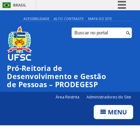
BRASIL
Simplifique!
ACESSIBILIDADE
ALTO CONTRASTE
MAPA DO SITE
Comunica BR
Participe
Acesso à informação
Legislação
Pró-Reitoria de
Canais
Desenvolvimento e Gestão
de Pessoas – PRODEGESP
Área Restrita
Administradores do Site
MENU