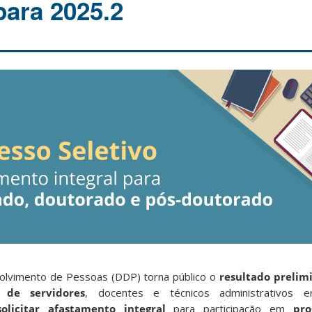
ara 2025.2
lvimento de Pessoas (DDP) torna público o
resultado prelim
o de servidores
, docentes e técnicos administrativos
olicitar afastamento integral
para participação em
pr