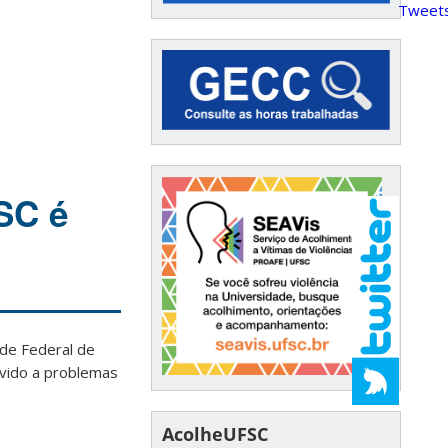
Tweets
SC é
ade Federal de
evido a problemas
AcolheUFSC