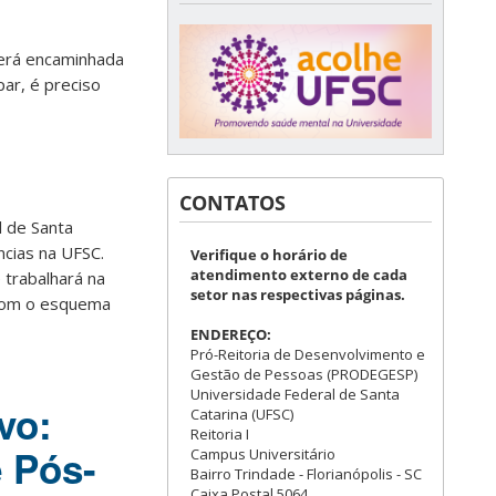
será encaminhada
par, é preciso
CONTATOS
l de Santa
cias na UFSC.
Verifique o horário de
atendimento externo de cada
 trabalhará na
setor nas respectivas páginas.
 com o esquema
ENDEREÇO:
Pró-Reitoria de Desenvolvimento e
Gestão de Pessoas (PRODEGESP)
Universidade Federal de Santa
vo:
Catarina (UFSC)
Reitoria I
 Pós-
Campus Universitário
Bairro Trindade - Florianópolis - SC
Caixa Postal 5064