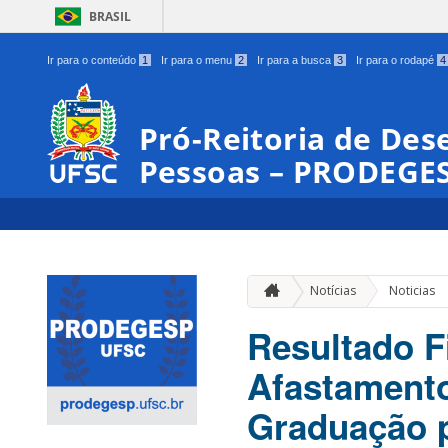
BRASIL
Ir para o conteúdo
1
Ir para o menu
2
Ir para a busca
3
Ir para o rodapé
4
Pró-Reitoria de Des
Pessoas – PRODEGE
Notícias
Noticias
Resultado F
Afastamento
Graduação p