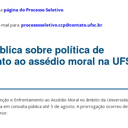
na
página do Processo Seletivo
.
-mail para:
processoseletivo.ccp@contato.ufsc.br
.
lica sobre política de
to ao assédio moral na UF
venção e Enfrentamento ao Assédio Moral no âmbito da Universid
ua em consulta pública até 5 de agosto. A prorrogação ocorreu d
ior.