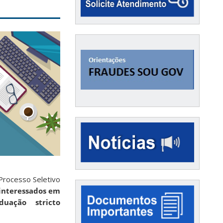
Processo Seletivo
interessados em
duação stricto