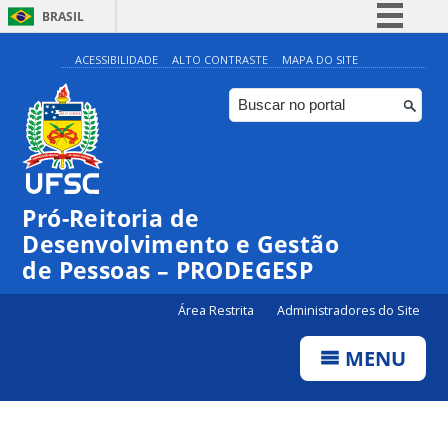
BRASIL
Simplifique!
ACESSIBILIDADE
ALTO CONTRASTE
MAPA DO SITE
Comunica BR
Participe
Acesso à informação
Legislação
Pró-Reitoria de
Canais
Desenvolvimento e Gestão
de Pessoas – PRODEGESP
Área Restrita
Administradores do Site
MENU