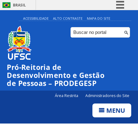
BRASIL
Simplifique!
ACESSIBILIDADE
ALTO CONTRASTE
MAPA DO SITE
Comunica BR
Participe
Acesso à informação
Legislação
Pró-Reitoria de
Canais
Desenvolvimento e Gestão
de Pessoas – PRODEGESP
Área Restrita
Administradores do Site
MENU