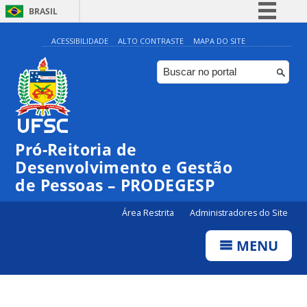
BRASIL
Simplifique!
ACESSIBILIDADE
ALTO CONTRASTE
MAPA DO SITE
Comunica BR
Participe
Acesso à informação
Legislação
Pró-Reitoria de
Canais
Desenvolvimento e Gestão
de Pessoas – PRODEGESP
Área Restrita
Administradores do Site
MENU