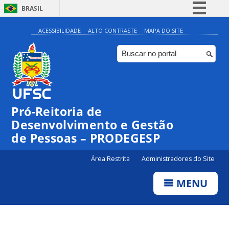
BRASIL
Simplifique!
ACESSIBILIDADE
ALTO CONTRASTE
MAPA DO SITE
Comunica BR
Participe
Acesso à informação
Legislação
Pró-Reitoria de
Canais
Desenvolvimento e Gestão
de Pessoas – PRODEGESP
Área Restrita
Administradores do Site
MENU