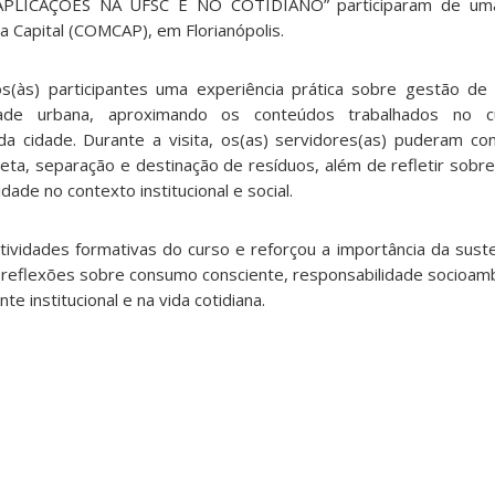
LICAÇÕES NA UFSC E NO COTIDIANO” participaram de uma v
Capital (COMCAP), em Florianópolis.
s(às) participantes uma experiência prática sobre gestão de 
idade urbana, aproximando os conteúdos trabalhados no 
da cidade. Durante a visita, os(as) servidores(as) puderam c
eta, separação e destinação de resíduos, além de refletir sobre
dade no contexto institucional e social.
 atividades formativas do curso e reforçou a importância da sus
do reflexões sobre consumo consciente, responsabilidade socioamb
 institucional e na vida cotidiana.