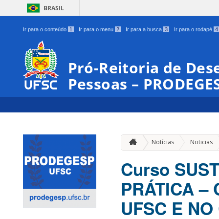
BRASIL
Ir para o conteúdo
1
Ir para o menu
2
Ir para a busca
3
Ir para o rodapé
4
Pró-Reitoria de Des
Pessoas – PRODEGE
Notícias
Noticias
Curso SUST
PRÁTICA –
UFSC E NO 