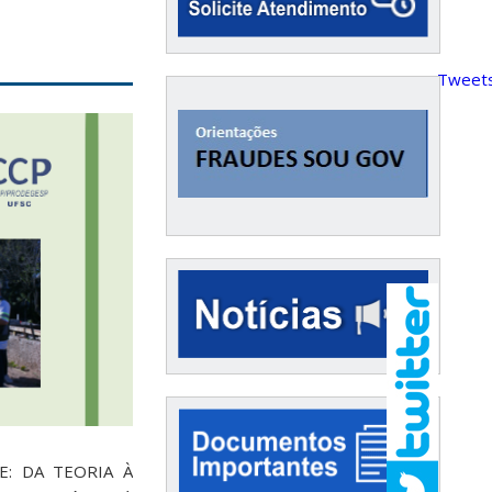
Tweets
DE: DA TEORIA À