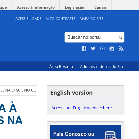
cipe
Acesso à informação
Legislação
Canais
ACESSIBILIDADE
ALTO CONTRASTE
MAPA DO SITE
Área Restrita
Administradores do Site
ES NA UFSC E NO COTIDIANO promove visita técnica à COMCAP
English version
A À
Access our English website here
S NA