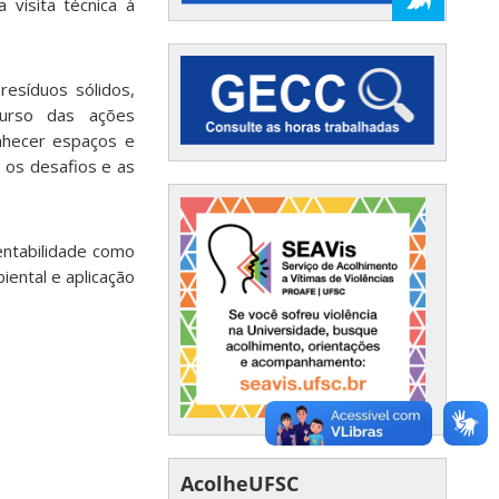
isita técnica à
resíduos sólidos,
curso das ações
onhecer espaços e
 os desafios e as
tentabilidade como
iental e aplicação
AcolheUFSC